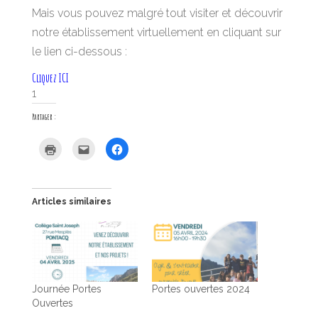
Mais vous pouvez malgré tout visiter et découvrir
notre établissement virtuellement en cliquant sur
le lien ci-dessous :
Cliquez ICI
1
Partager :
C
C
C
l
l
l
i
i
i
q
q
q
u
u
u
e
e
e
r
z
z
Articles similaires
p
p
p
o
o
o
u
u
u
r
r
r
i
e
p
m
n
a
p
v
r
r
o
t
i
y
a
m
e
g
Journée Portes
Portes ouvertes 2024
e
r
e
r
p
r
Ouvertes
(
a
s
o
r
u